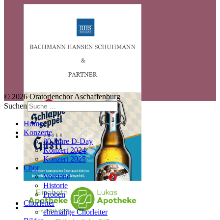
© 2026 Oratorienchor Aschaffenburg
Suchen
Home
Konzerte
80 Jahre D-Day
Konzert 2024
Konzert 2025
Chor
Vorstand
Historie
Proben
Chorleiter
ehemalige Chorleiter