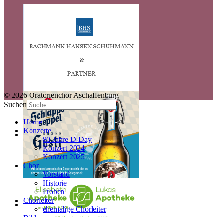
© 2026 Oratorienchor Aschaffenburg
Suchen
Home
Konzerte
80 Jahre D-Day
Konzert 2024
Konzert 2025
Chor
Vorstand
Historie
Proben
Chorleiter
ehemalige Chorleiter