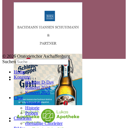
© 2026 Oratorienchor Aschaffenburg
Suchen
Home
Konzerte
80 Jahre D-Day
Konzert 2024
Konzert 2025
Chor
Vorstand
Historie
Proben
Chorleiter
ehemalige Chorleiter